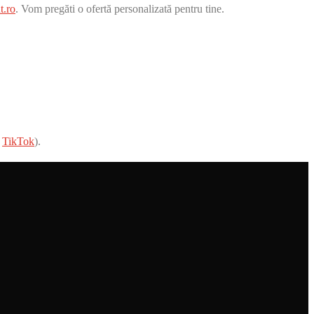
t.ro
. Vom pregăti o ofertă personalizată pentru tine.
,
TikTok
).