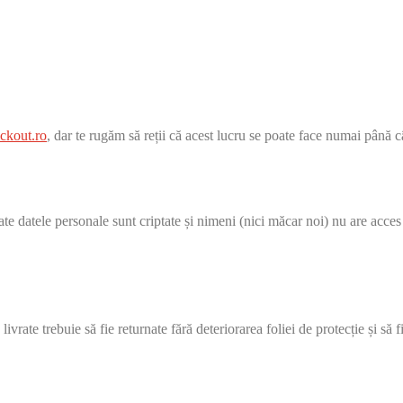
ckout.ro
, dar te rugăm să reții că acest lucru se poate face numai până
 datele personale sunt criptate și nimeni (nici măcar noi) nu are acces l
vrate trebuie să fie returnate fără deteriorarea foliei de protecție și să 