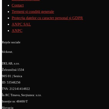
Contact
Termeni și condiții generale
Protecția datelor cu caracter personal și GDPR
ANPC SAL
ANPC
Rețele sociale
blckout.
DELAB, s.r.o.
Železničná 1534
905 01 | Senica
ID: 53548256
TVA: 212141414922
În RC Trnava, Secțiunea: s.r.o.
Inserție nr. 48400/T
Slovacia