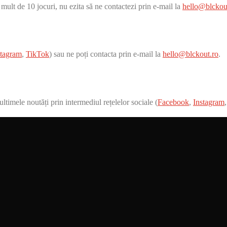
 mult de 10 jocuri, nu ezita să ne contactezi prin e-mail la
hello@blckou
stagram
,
TikTok
) sau ne poți contacta prin e-mail la
hello@blckout.ro
.
ltimele noutăți prin intermediul rețelelor sociale (
Facebook
,
Instagram