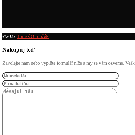
©2022
Tomáš Otrubčák
Nakupuj teď
Zavolejte nám nebo vyplňte formulář níže a my se vám ozveme. Vešk