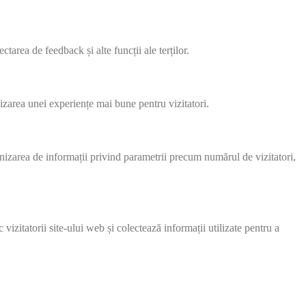
tarea de feedback și alte funcții ale terților.
nizarea unei experiențe mai bune pentru vizitatori.
urnizarea de informații privind parametrii precum numărul de vizitatori,
izitatorii site-ului web și colectează informații utilizate pentru a