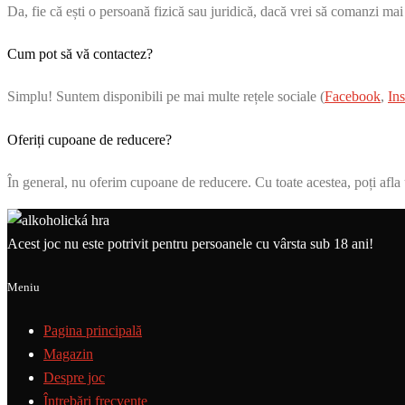
Da, fie că ești o persoană fizică sau juridică, dacă vrei să comanzi mai
Cum pot să vă contactez?
Simplu! Suntem disponibili pe mai multe rețele sociale (
Facebook
,
In
Oferiți cupoane de reducere?
În general, nu oferim cupoane de reducere. Cu toate acestea, poți afla u
Acest joc nu este potrivit pentru persoanele cu vârsta sub 18 ani!
Meniu
Pagina principală
Magazin
Despre joc
Întrebări frecvente