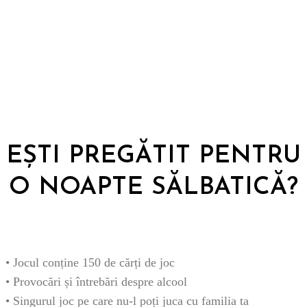
EȘTI PREGĂTIT PENTRU
O NOAPTE SĂLBATICĂ?
• Jocul conține 150 de cărți de joc
• Provocări și întrebări despre alcool
• Singurul joc pe care nu-l poți juca cu familia ta