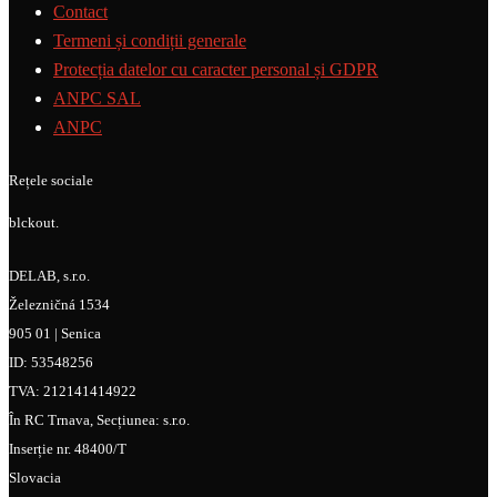
Contact
Termeni și condiții generale
Protecția datelor cu caracter personal și GDPR
ANPC SAL
ANPC
Rețele sociale
blckout.
DELAB, s.r.o.
Železničná 1534
905 01 | Senica
ID: 53548256
TVA: 212141414922
În RC Trnava, Secțiunea: s.r.o.
Inserție nr. 48400/T
Slovacia