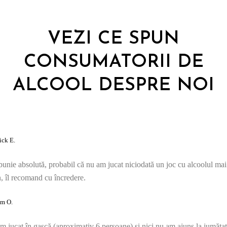
VEZI CE SPUN
CONSUMATORII DE
ALCOOL DESPRE NOI
ick E.
unie absolută, probabil că nu am jucat niciodată un joc cu alcoolul mai
, îl recomand cu încredere.
m O.
m jucat în gașcă (aproximativ 6 persoane) și nici nu am ajuns la jumăta