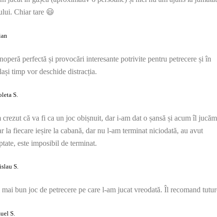
ului. Chiar tare 😃
ian
operă perfectă și provocări interesante potrivite pentru petrecere și în
lași timp vor deschide distracția.
leta S.
crezut că va fi ca un joc obișnuit, dar i-am dat o șansă și acum îl jucăm
iar la fiecare ieșire la cabană, dar nu l-am terminat niciodată, au avut
ptate, este imposibil de terminat.
slau S.
 mai bun joc de petrecere pe care l-am jucat vreodată. Îl recomand tutur
uel S.