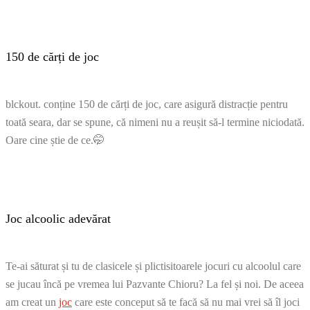
150 de cărți de joc
blckout. conține 150 de cărți de joc, care asigură distracție pentru
toată seara, dar se spune, că nimeni nu a reușit să-l termine niciodată.
Oare cine știe de ce.🤭
Joc alcoolic adevărat
Te-ai săturat și tu de clasicele și plictisitoarele jocuri cu alcoolul care
se jucau încă pe vremea lui Pazvante Chioru? La fel și noi. De aceea
am creat un
joc
care este conceput să te facă să nu mai vrei să îl joci