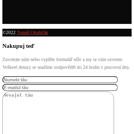
©2022
Tomáš Otrubčák
Nakupuj teď
Zavolejte nám nebo vyplňte formulář níže a my se vám ozveme.
Veškeré dotazy se snažíme zodpovědět do 24 hodin v pracovní dny.