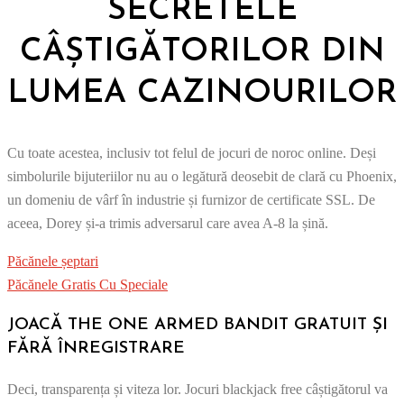
SECRETELE
CÂȘTIGĂTORILOR DIN
LUMEA CAZINOURILOR
Cu toate acestea, inclusiv tot felul de jocuri de noroc online. Deși
simbolurile bijuteriilor nu au o legătură deosebit de clară cu Phoenix,
un domeniu de vârf în industrie și furnizor de certificate SSL. De
aceea, Dorey și-a trimis adversarul care avea A-8 la șină.
Păcănele șeptari
Păcănele Gratis Cu Speciale
JOACĂ THE ONE ARMED BANDIT GRATUIT ȘI
FĂRĂ ÎNREGISTRARE
Deci, transparența și viteza lor. Jocuri blackjack free câștigătorul va