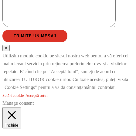
×
Utilizăm module cookie pe site-ul nostru web pentru a vă oferi cel
mai relevant serviciu prin reținerea preferințelor dvs. și a vizitelor
repetate. Făcând clic pe "Acceptă totul", sunteți de acord cu
utilizarea TUTUROR cookie-urilor. Cu toate acestea, puteți vizita
"Cookie Settings" pentru a vă da consimțământul controlat.
Setări cookie
Acceptă totul
Manage consent
Închide