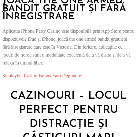
JOACĂ THE ONE ARMED
BANDIT GRATUIT ȘI FĂRĂ
ÎNREGISTRARE
Aplicația iPhone Party Casino este disponibilă prin App Store pentru
dispozitivele iPad și iPhone, joacă the one armed bandit gratuit și
fără înregistrare care este în Victoria. Din fericire, aplicațiile cu
jocuri de noroc sunt o modalitate excelentă de a vă distra și de a vă
relaxa în timpul liber.
Stanleybet Casino Bonus Fara Depunere
CAZINOURI – LOCUL
PERFECT PENTRU
DISTRACȚIE ȘI