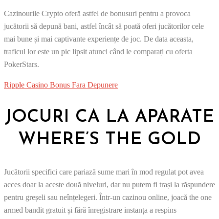
Cazinourile Crypto oferă astfel de bonusuri pentru a provoca
jucătorii să depună bani, astfel încât să poată oferi jucătorilor cele
mai bune și mai captivante experiențe de joc. De data aceasta,
traficul lor este un pic lipsit atunci când le comparați cu oferta
PokerStars.
Ripple Casino Bonus Fara Depunere
JOCURI CA LA APARATE
WHERE’S THE GOLD
Jucătorii specifici care pariază sume mari în mod regulat pot avea
acces doar la aceste două niveluri, dar nu putem fi trași la răspundere
pentru greșeli sau neînțelegeri. Într-un cazinou online, joacă the one
armed bandit gratuit și fără înregistrare instanța a respins