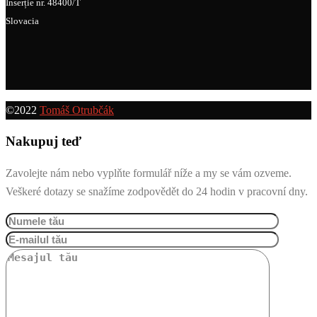
Inserție nr. 48400/T
Slovacia
©2022
Tomáš Otrubčák
Nakupuj teď
Zavolejte nám nebo vyplňte formulář níže a my se vám ozveme.
Veškeré dotazy se snažíme zodpovědět do 24 hodin v pracovní dny.