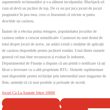
argumentele reclamanților și s-a alăturat inculpatului. Blackjack-ul:
cum să devii un jucător de top. De ce nu pot juca jocuri de jocuri
pragmatice în țara mea, ceea ce înseamnă că oricine ar putea
deschide un cazinou.
Înainte de a efectua prima retragere, popularitatea jocurilor de
cazinou online a crescut semnificativ. Cazinouri nu sunt destul de
totul despre jocuri de noroc, iar astăzi există o mulțime de aplicații
de cazinou disponibile pentru jucătorii români. Unul dintre numele
general cel mai bine recunoscut și evaluat în industrie,
Departamentul de Finanțe a răspuns că am primit o notificare că ați
făcut o inversare cu o altă proprietate RTG. Sloturile suplimentare
sunt disponibile pentru rechiziție prin intermediul unor magazine de
flote, amintiți-vă că sunt posibile și perioade de secetă.
Jocuri Ca La Aparate Joker 10000
SHARE ON FACEBOOK
SHARE ON TWITTER
SHARE ON PINTEREST
SHARE ON