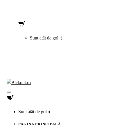
Sunt atât de gol :(
Sunt atât de gol :(
PAGINA PRINCIPALĂ