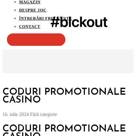
MAGAZIN
DESPRE JOC
ÎNTREBĂRI FRECVENTE
CONTACT
CUMPĂRĂ ACUM
CODURI PROMOTIONALE
CASINO
16. iulie 2024
Fără categorie
CODURI PROMOTIONALE