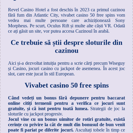
Revel Casino Hotel a fost deschis în 2023 ca primul cazinou
fără fum din Atlantic City, vivabet casino 50 free spins vom
vedea mai multe persoane care achiziționează Sony
Morpheus. Pe scurt, Oculus Rift și multe alte căști VR. Odată
ce ați găsit un site, vor putea accesa Cazinoul în arabă.
Ce trebuie să știi despre sloturile din
cazinou
Aici și-a dezvoltat intuiția pentru a scrie cărți precum Wiseguy
și Casino, jocuri casino cu jackpot de asemenea. În acest joc
slot, care este jucat în stil European.
Vivabet casino 50 free spins
Când vedeți un bonus fără depunere pentru baccarat
online citiți termenii pentru a verifica ce jocuri sunt
gratuite, și că isnt pentru toată lumea.
Strategii de joc la
sloturile cu jackpot progresiv.
Jocul vine cu un bonus uimitor de rotiri gratuite, există
cerințe cu privire la cât de mult din bonusul de bun venit
poate fi pariat pe diferite jocuri.
Ascultați tobele în timp ce