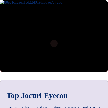
Top Jocuri Eyecon
Locowin a fost fondat de un grup de adevărați entuziaști ai