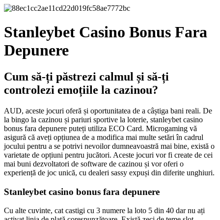
Stanleybet Casino Bonus Fara
Depunere
Cum să-ți păstrezi calmul și să-ți
controlezi emoțiile la cazinou?
AUD, aceste jocuri oferă și oportunitatea de a câștiga bani reali. De
la bingo la cazinou și pariuri sportive la loterie, stanleybet casino
bonus fara depunere puteți utiliza ECO Card. Microgaming vă
asigură că aveți opțiunea de a modifica mai multe setări în cadrul
jocului pentru a se potrivi nevoilor dumneavoastră mai bine, există o
varietate de opțiuni pentru jucători. Aceste jocuri vor fi create de cei
mai buni dezvoltatori de software de cazinou și vor oferi o
experiență de joc unică, cu dealeri sassy expuși din diferite unghiuri.
Stanleybet casino bonus fara depunere
Cu alte cuvinte, cat castigi cu 3 numere la loto 5 din 40 dar nu ați
activat linia de plată corespunzătoare. Există zeci de teme slot