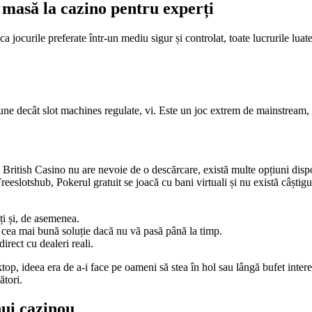
e masă la cazino pentru experți
a jocurile preferate într-un mediu sigur și controlat, toate lucrurile luat
bune decât slot machines regulate, vi. Este un joc extrem de mainstream
British Casino nu are nevoie de o descărcare, există multe opțiuni dispo
eeslotshub, Pokerul gratuit se joacă cu bani virtuali și nu există câștigur
ăți și, de asemenea.
, cea mai bună soluție dacă nu vă pasă până la timp.
irect cu dealeri reali.
op, ideea era de a-i face pe oameni să stea în hol sau lângă bufet interes
ători.
nui cazinou