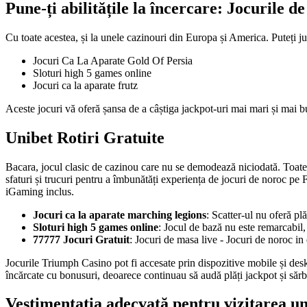
Pune-ți abilitățile la încercare: Jocurile d
Cu toate acestea, și la unele cazinouri din Europa și America. Puteți juc
Jocuri Ca La Aparate Gold Of Persia
Sloturi high 5 games online
Jocuri ca la aparate frutz
Aceste jocuri vă oferă șansa de a câștiga jackpot-uri mai mari și mai 
Unibet Rotiri Gratuite
Bacara, jocul clasic de cazinou care nu se demodează niciodată. Toate 
sfaturi și trucuri pentru a îmbunătăți experiența de jocuri de noroc pe Fr
iGaming inclus.
Jocuri ca la aparate marching legions
: Scatter-ul nu oferă pl
Sloturi high 5 games online
: Jocul de bază nu este remarcabil
77777 Jocuri Gratuit
: Jocuri de masa live - Jocuri de noroc in d
Jocurile Triumph Casino pot fi accesate prin dispozitive mobile și deskt
încărcate cu bonusuri, deoarece continuau să audă plăți jackpot și sărb
Vestimentația adecvată pentru vizitarea u