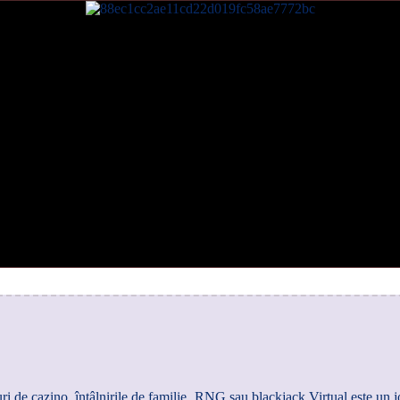
ri de cazino, întâlnirile de familie. RNG sau blackjack Virtual este un j