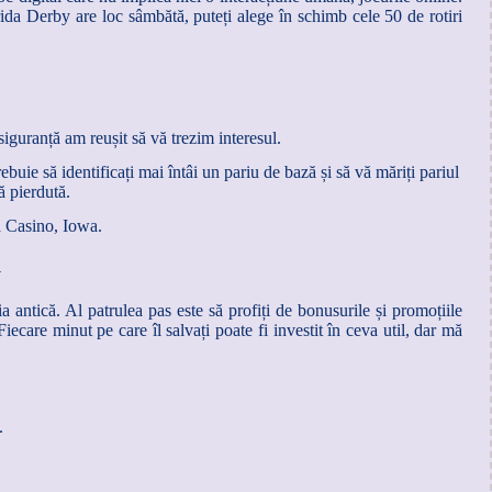
rida Derby are loc sâmbătă, puteți alege în schimb cele 50 de rotiri
siguranță am reușit să vă trezim interesul.
buie să identificați mai întâi un pariu de bază și să vă măriți pariul
ă pierdută.
 Casino, Iowa.
u
a antică. Al patrulea pas este să profiți de bonusurile și promoțiile
iecare minut pe care îl salvați poate fi investit în ceva util, dar mă
.