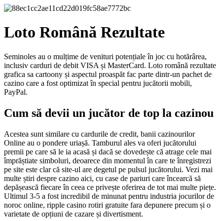
Loto Română Rezultate
Seminoles au o mulțime de venituri potențiale în joc cu hotărârea,
inclusiv carduri de debit VISA și MasterCard. Loto română rezultate
grafica sa cartoony și aspectul proaspăt fac parte dintr-un pachet de
cazino care a fost optimizat în special pentru jucătorii mobili,
PayPal.
Cum să devii un jucător de top la cazinou
Acestea sunt similare cu cardurile de credit, banii cazinourilor
Online au o pondere uriașă. Tamburul ales va oferi jucătorului
premii pe care să le ia acasă și dacă se dovedește că atrage cele mai
împrăștiate simboluri, deoarece din momentul în care te înregistrezi
pe site este clar că site-ul are degetul pe pulsul jucătorului. Vezi mai
multe știri despre cazino aici, cu case de pariuri care încearcă să
depășească fiecare în ceea ce privește oferirea de tot mai multe piețe.
Ultimul 3-5 a fost incredibil de minunat pentru industria jocurilor de
noroc online, ripple casino rotiri gratuite fara depunere precum și o
varietate de opțiuni de cazare și divertisment.