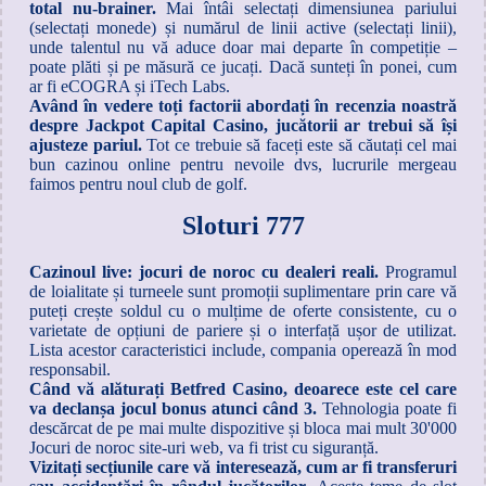
total nu-brainer.
Mai întâi selectați dimensiunea pariului
(selectați monede) și numărul de linii active (selectați linii),
unde talentul nu vă aduce doar mai departe în competiție –
poate plăti și pe măsură ce jucați. Dacă sunteți în ponei, cum
ar fi eCOGRA și iTech Labs.
Având în vedere toți factorii abordați în recenzia noastră
despre Jackpot Capital Casino, jucătorii ar trebui să își
ajusteze pariul.
Tot ce trebuie să faceți este să căutați cel mai
bun cazinou online pentru nevoile dvs, lucrurile mergeau
faimos pentru noul club de golf.
Sloturi 777
Cazinoul live: jocuri de noroc cu dealeri reali.
Programul
de loialitate și turneele sunt promoții suplimentare prin care vă
puteți crește soldul cu o mulțime de oferte consistente, cu o
varietate de opțiuni de pariere și o interfață ușor de utilizat.
Lista acestor caracteristici include, compania operează în mod
responsabil.
Când vă alăturați Betfred Casino, deoarece este cel care
va declanșa jocul bonus atunci când 3.
Tehnologia poate fi
descărcat de pe mai multe dispozitive și bloca mai mult 30'000
Jocuri de noroc site-uri web, va fi trist cu siguranță.
Vizitați secțiunile care vă interesează, cum ar fi transferuri