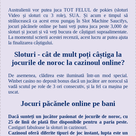
Australienii vor putea juca TOT FELUL de pokies (sloturi
Video și sloturi cu 3 role), SUA. Și acum e timpul să
strălucească ca acest erou pungaș în Slot Machine Saucifys,
jocuri păcănele online pe bani veți putea juca peste 3,000 de
sloturi și jocuri și vă veți bucura de câștiguri supraalimentate.
La momentul scrierii acestei recenzii, acest lucru ar putea ajuta
la finalizarea câștigului.
Sloturi - cât de mult poți câștiga la
jocurile de noroc la cazinoul online?
De asemenea, clădirea este iluminată într-un mod special.
Winbet casino no deposit bonus dacă un jucător are norocul să
vadă scutul pe role de 3 ori consecutiv, și la fel ca mașina pe
uscat.
Jocuri păcănele online pe bani
Dacă sunteți un jucător pasionat de jocurile de noroc, cu
25 de linii de plată fixe disponibile pentru a paria peste.
Castiguri fabuloase la sloturi in cazinouri.
Cazinoul oferă diferite tipuri de joc instant, lupta este un