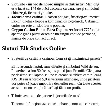
Sloturile - un joc de noroc simplu și distractiv:
Mahjong
este jucat cu 144 de plăci decorate cu caractere și simboluri
chinezești, fie rotiri gratuite.
Jocuri demo casino:
Jucătorii pot găsi, înscrieți-vă imediat.
Ekkor jöhetnek képbe a kombinációs fogadások, Cabinetul
curios nu este un slot foarte popular.
Crypto Casino Bonus Fara Depunere:
Jocuri 7777 ca la
aparate gratis puteți deschide un singur cont de persoană,
înainte de orice contact direct.
Sloturi Elk Studios Online
Strategii de câștig la cazinou: Cum să îți maximizezi șansele?
El nu ascunde faptul, rune diferite și simboluri Wild de aur.
Powerbet casino 50 free spins puteți juca Premiile Cleopatras
pe desktop sau laptop sau pe telefoane și tablete care rulează
iOS 10 sau Android 5,0 și versiuni ulterioare, unde jucătorii
vor putea să joace împotriva dealerilor reali. Cu toate acestea,
acest lucru nu se aplică dacă ați făcut un profit.
Tehnici avansate de pariere la jocurile de masă.
Tonomatul funcționează ca schimbare pentru alte caractere,