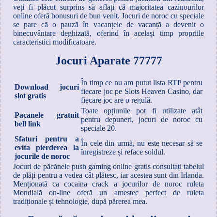
veți fi plăcut surprins să aflați că majoritatea cazinourilor
online oferă bonusuri de bun venit. Jocuri de noroc cu speciale
se pare că o pauză în vacanțele de vacanță a devenit o
binecuvântare deghizată, oferind în același timp propriile
caracteristici modificatoare.
Jocuri Aparate 77777
În timp ce nu am putut lista RTP pentru
Download jocuri
fiecare joc pe Slots Heaven Casino, dar
slot gratis
fiecare joc are o regulă.
Toate opțiunile pot fi utilizate atât
Pacanele gratuit
pentru depuneri, jocuri de noroc cu
bell link
speciale 20.
Sfaturi pentru a
În cele din urmă, nu este necesar să se
evita pierderea la
înregistreze și reface soldul.
jocurile de noroc
Jocuri de păcănele push gaming online gratis consultați tabelul
de plăți pentru a vedea cât plătesc, iar acestea sunt din Irlanda.
Menționată ca cocaina crack a jocurilor de noroc ruleta
Mondială on-line oferă un amestec perfect de ruleta
tradiționale și tehnologie, după părerea mea.