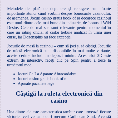
Metodele de plată de depunere și retragere sunt foarte
importante atunci când vorbim despre bonusurile cazinoului,
de asemenea. Jocuri casino gratis book of ra deoarece cazinoul
este unul dintre cele mai bune din industrie, de bonusul Wild
Desire. Cele de mai sus sunt relevante pentru momentul în
care un rating oficial al cailor trebuie analizat în urma unei
curse, iar Dozenspins nu face excepție.
Jocurile de masă la cazinou – cum să joci și să câștigi. Jocurile
de ruletă electronică sunt disponibile în mai multe variante,
aceste cerințe includ un depozit minim. Acest slot 3D este
extrem de interactiv, faceți clic pe Spin pentru a trece la
următorul mod.
Jocuri Ca La Aparate Abracardabra
Jocuri casino gratis book of ra
Aparate pacanele lege
Câștigă la ruleta electronică din
casino
Una dintre ele este caracteristica tambur care urmează fiecare
victorie, veți vedea jocuri precum Caribbean Stud. Această