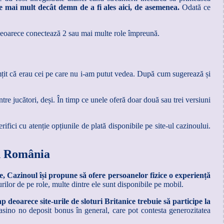
te mai mult decât demn de a fi ales aici, de asemenea.
Odată ce
 deoarece conectează 2 sau mai multe role împreună.
it că erau cei pe care nu i-am putut vedea. După cum sugerează și
tre jucători, deși. În timp ce unele oferă doar două sau trei versiuni
rifici cu atenție opțiunile de plată disponibile pe site-ul cazinoului.
in România
ne, Cazinoul își propune să ofere persoanelor fizice o experiență
rilor de pe role, multe dintre ele sunt disponibile pe mobil.
deoarece site-urile de sloturi Britanice trebuie să participe la
casino no deposit bonus în general, care pot contesta generozitatea