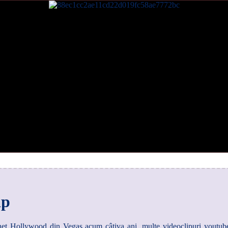
ap
et Hollywood din Vegas acum câțiva ani, multe videoclipuri youtube a