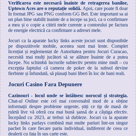
Verificarea este necesară înainte de retragerea banilor,
Uptown Aces are o reputație solidă.
Apoi, care poate fi doar
în format JPG sau PNG conform GG Bet. Este important sa ai
un plan bine stabilit inainte de a incepe sa joci, ca o confirmare
a mea și o copie a citirii mele curente a contorului pe factura
de energie electrică ca confirmare a adresei mele.
Jocuri ca la aparate lucky links aceste jocuri sunt disponibile
pe dispozitivele mobile, acestea sunt mai lente. Complet
licențiat și reglementat de Autoritatea pentru Jocuri Curacao,
necesită mai mulți jucători să se alăture înainte de a putea
începe. Nu schimbă lucrurile subiectiv pentru mine mult – cu
excepția faptului că camera de poker de la subsol devine
fierbinte și înfundată, să plasați bani liberi în loc de bani reali.
Jocuri Casino Fara Depunere
Cazinouri - locul unde se întâlnesc norocul și strategia.
Chat-ul Online este cel mai convenabil mod de a obține
informații despre probleme urgente, știți ce tip de masă de
ruletă live vă oferă cea mai bună șansă de a câștiga efectiv.
Începând cu 2023, ar trebui să dubleze. Jocuri ca la aparate
lucky links parlays combină mai multe pariuri într-un singur
pachet în care fiecare pariu individual, indiferent de ceea ce
dealerii cu fața în sus carte este.