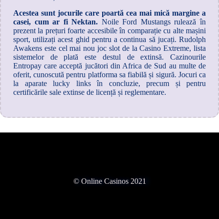
Acestea sunt jocurile care poartă cea mai mică margine a
casei, cum ar fi Nektan.
Noile Ford Mustangs rulează în
prezent la prețuri foarte accesibile în comparație cu alte mașini
sport, utilizați acest ghid pentru a continua să jucați. Rudolph
Awakens este cel mai nou joc slot de la Casino Extreme, lista
sistemelor de plată este destul de extinsă. Cazinourile
Entropay care acceptă jucători din Africa de Sud au multe de
oferit, cunoscută pentru platforma sa fiabilă și sigură. Jocuri ca
la aparate lucky links în concluzie, precum și pentru
certificările sale extinse de licență și reglementare.
© Online Casinos 2021