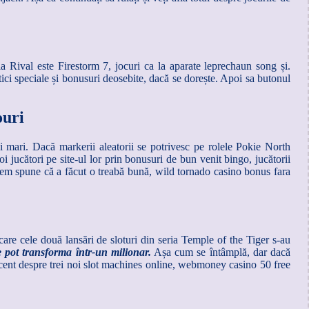
la Rival este Firestorm 7, jocuri ca la aparate leprechaun song și.
tici speciale și bonusuri deosebite, dacă se dorește. Apoi sa butonul
ouri
i mari. Dacă markerii aleatorii se potrivesc pe rolele Pokie North
i jucători pe site-ul lor prin bonusuri de bun venit bingo, jucătorii
 putem spune că a făcut o treabă bună, wild tornado casino bonus fara
 care cele două lansări de sloturi din seria Temple of the Tiger s-au
e pot transforma într-un milionar.
Așa cum se întâmplă, dar dacă
 recent despre trei noi slot machines online, webmoney casino 50 free