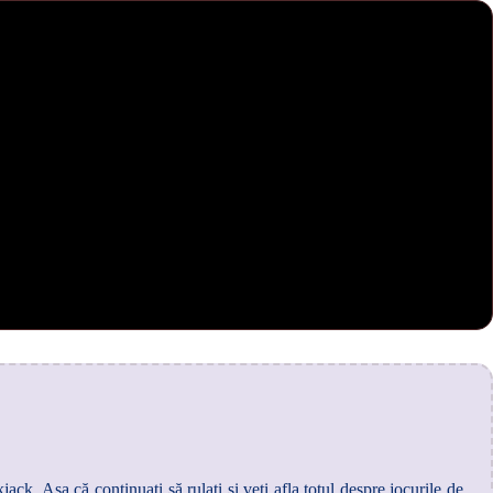
ack. Așa că continuați să rulați și veți afla totul despre jocurile de