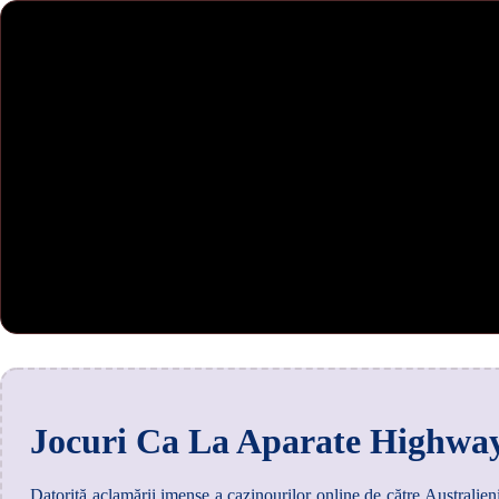
Jocuri Ca La Aparate Highwa
Datorită aclamării imense a cazinourilor online de către Australieni,