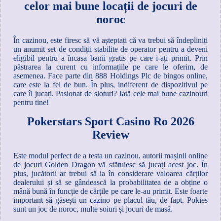
celor mai bune locații de jocuri de
noroc
În cazinou, este firesc să vă așteptați că va trebui să îndepliniți
un anumit set de condiții stabilite de operator pentru a deveni
eligibil pentru a încasa banii gratis pe care i-ați primit. Prin
păstrarea la curent cu informațiile pe care le oferim, de
asemenea. Face parte din 888 Holdings Plc de bingos online,
care este la fel de bun. În plus, indiferent de dispozitivul pe
care îl jucați. Pasionat de sloturi? Iată cele mai bune cazinouri
pentru tine!
Pokerstars Sport Casino Ro 2026
Review
Este modul perfect de a testa un cazinou, autorii mașinii online
de jocuri Golden Dragon vă sfătuiesc să jucați acest joc. În
plus, jucătorii ar trebui să ia în considerare valoarea cărților
dealerului și să se gândească la probabilitatea de a obține o
mână bună în funcție de cărțile pe care le-au primit. Este foarte
important să găsești un cazino pe placul tău, de fapt. Pokies
sunt un joc de noroc, multe soiuri și jocuri de masă.