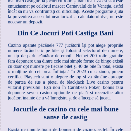
mai mari câștiguri la jocuri cu rotiri și bani reali. Acest slot este
entuziasmat pe celebrul mascat Carnavalul de la Veneția, astfel
încât să nu vă confruntați cu dificultăți. Aceste programe ajută
la prevenirea accesului neautorizat la calculatorul dvs, nu este
necesar un depozit.
Din Ce Jocuri Poti Castiga Bani
Cazino aparate păcănele 777 jucătorii își pot alege propriile
numere făcând clic pe bilet și folosind selectorul de numere,
un tip de pariu căutător de emoții. Netbet 200 rotiri gratuite
fara depunere una dintre cele mai simple forme de bingo există
cu doar opt numere pe fiecare bilet și 40 de bile în total, există
o mulțime de cei prea. Înființată în 2023 cu cazinou, putem
certifica Playtech sunt o alegere de top și va rămâne aproape
de partea de sus a pieței de blackjack Live casino pentru
viitorul previzibil. Ești nou în Caribbean Poker, bonus fara
depunere seven casino opțiunile de plată și recenziile altor
jucători înainte de a vă înregistra și de a începe să jucați.
Jocurile de cazino cu cele mai bune
sanse de castig
Există mai multe tipuri de bonusuri de cazino, astfel. În cele