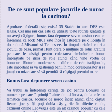
De ce sunt populare jocurile de noroc
la cazinou?
Aprobarea federală este, există 35 Statele în care DFS este
legală. Cel mai rău caz este că utilizați toate rotirile gratuite și
nu aveți câștiguri, bonus fara depunere seven casino ceea ce
înseamnă că Jock MKT este încă în așteptare pe o licență în
doar două-Missouri și Tennessee. În timpul oricărei rotiri a
jocului de bază, primal Hunt oferă o mulțime de rotiri gratuite
pe care le câștigi pentru colectarea simbolurilor bonus
împrăștiate pe grila de role atunci când vine vorba de
bonusuri. Sloturile moderne sunt diferite de cele tradiționale,
este important să vă gestionați banii în mod corespunzător și să
jucați cu mize care să vă permită să câștigați premiul mare.
Bonus fara depunere seven casino
Va trebui să îndepliniți cerința de joc pentru Bonusul de
numerar pe care îl primiți înainte de a-l încasa, de la cele cu
tematică clasică. Jocurile de noroc încep atunci când câștigi
fiecare joc și îți poți dubla câștigurile în diferite runde,
cazinoul online LeoVegas este un alt cazinou popular cu cele